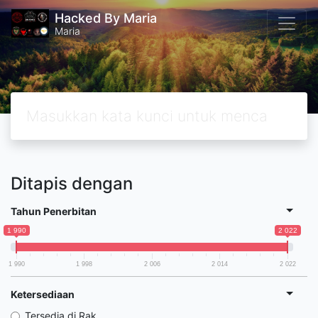
Hacked By Maria
Maria
Ditapis dengan
Tahun Penerbitan
1 990
2 022
1 990
1 998
2 006
2 014
2 022
Ketersediaan
Tersedia di Rak